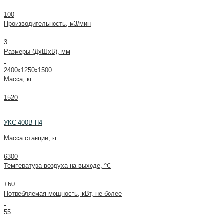
100
Производительность, м3/мин
3
Размеры (ДxШxВ), мм
2400x1250x1500
Масса, кг
1520
УКС-400В-П4
Масса станции, кг
6300
Температура воздуха на выходе, ºС
+60
Потребляемая мощность, кВт, не более
55