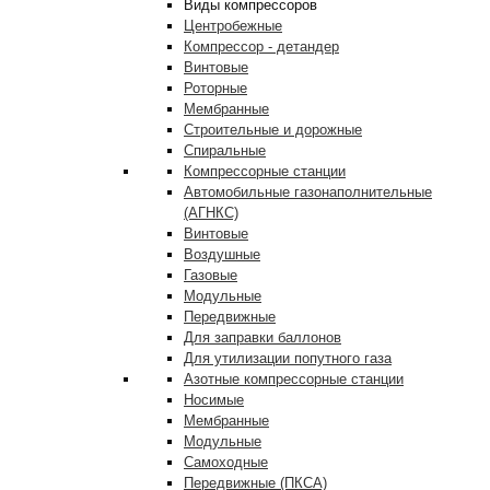
Виды компрессоров
Центробежные
Компрессор - детандер
Винтовые
Роторные
Мембранные
Строительные и дорожные
Спиральные
Компрессорные станции
Автомобильные газонаполнительные
(АГНКС)
Винтовые
Воздушные
Газовые
Модульные
Передвижные
Для заправки баллонов
Для утилизации попутного газа
Азотные компрессорные станции
Носимые
Мембранные
Модульные
Самоходные
Передвижные (ПКСА)