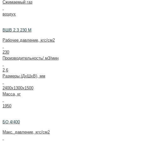
Сжимаемый газ
воздух
ВШВ 2.3 230 М
Рабочее давление, кгс/см2
230
Производительность/ м3/мин
2,6
Размеры (ДxШxВ), мм
2400x1300x1500
Масса, кг
1950
БО 4/400
Макс. давление, кгс/см2