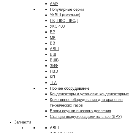
АМУ
Популярные серии
УКВШ (шахтные)
ПК, ПКС, ПКСД
УКС 400
ВР
МК
ВВ
АВШ
ВШ
ВШВ
ЗИФ
НВЭ
КП
ТГА
Прочее оборудование
Конденсаторы и установки конденсаторные
Криогенное оборудования для хранения
технических газов
Блоки осушки высокого давления
Станции воздухоразделительные (ВРУ)
Запчасти
АВШ