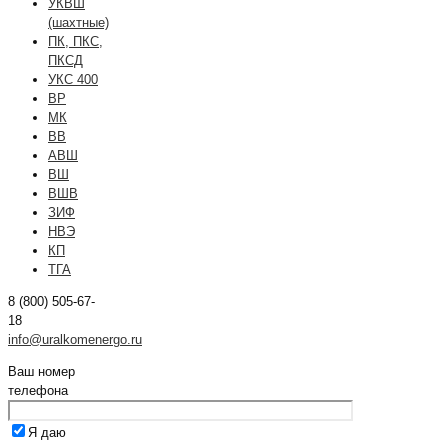
УКВШ
(шахтные)
ПК, ПКС,
ПКСД
УКС 400
ВР
МК
ВВ
АВШ
ВШ
ВШВ
ЗИФ
НВЭ
КП
ТГА
8 (800) 505-67-
18
info@uralkomenergo.ru
Ваш номер
телефона
Я даю