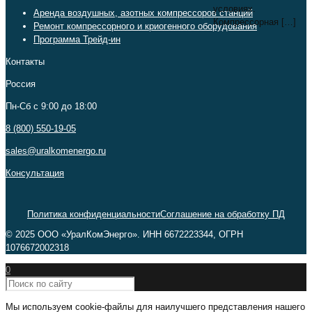
условиях.
Аренда воздушных, азотных компрессоров станций
Компрессорная
[…]
Ремонт компрессорного и криогенного оборудования
Программа Трейд-ин
Контакты
Россия
Пн-Сб c 9:00 до 18:00
8 (800) 550-19-05
sales@uralkomenergo.ru
Консультация
Политика конфиденциальности
Соглашение на обработку ПД
© 2025 ООО «УралКомЭнерго». ИНН 6672223344, ОГРН
1076672002318
0
Мы используем cookie-файлы для наилучшего представления нашего