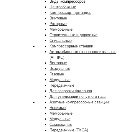
Виды компрессоров
Центробежные
Компрессор - детандер
Винтовые
Роторные
Мембранные
Строительные и дорожные
Спиральные
Компрессорные станции
Автомобильные газонаполнительные
(АГНКС)
Винтовые
Воздушные
Газовые
Модульные
Передвижные
Для заправки баллонов
Для утилизации попутного газа
Азотные компрессорные станции
Носимые
Мембранные
Модульные
Самоходные
Передвижные (ПКСА)