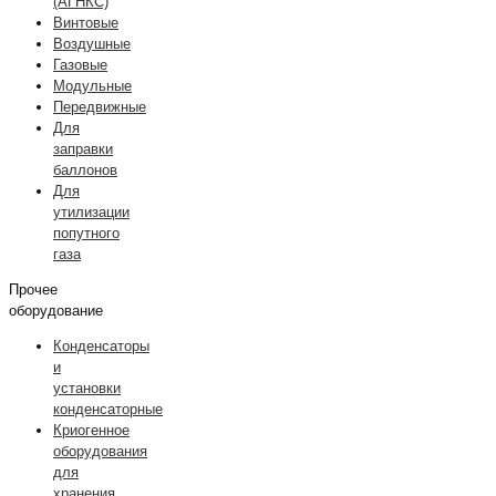
(АГНКС)
Винтовые
Воздушные
Газовые
Модульные
Передвижные
Для
заправки
баллонов
Для
утилизации
попутного
газа
Прочее
оборудование
Конденсаторы
и
установки
конденсаторные
Криогенное
оборудования
для
хранения