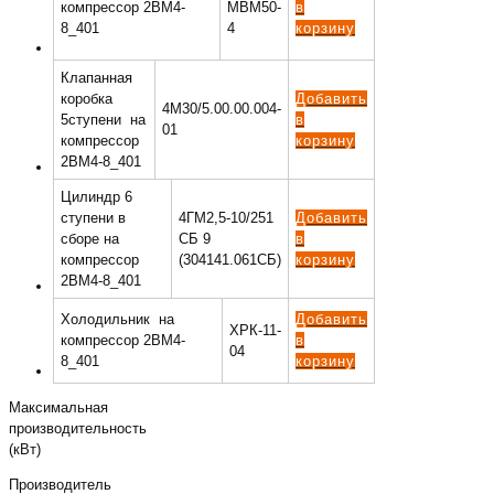
компрессор 2ВМ4-
МВМ50-
в
8_401
4
корзину
Клапанная
коробка
Добавить
4М30/5.00.00.004-
5ступени на
в
01
компрессор
корзину
2ВМ4-8_401
Цилиндр 6
ступени в
4ГМ2,5-10/251
Добавить
сборе на
СБ 9
в
компрессор
(304141.061СБ)
корзину
2ВМ4-8_401
Холодильник на
Добавить
ХРК-11-
компрессор 2ВМ4-
в
04
8_401
корзину
Максимальная
производительность
(кВт)
Производитель