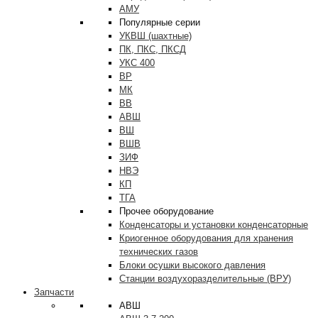
АМУ
Популярные серии
УКВШ (шахтные)
ПК, ПКС, ПКСД
УКС 400
ВР
МК
ВВ
АВШ
ВШ
ВШВ
ЗИФ
НВЭ
КП
ТГА
Прочее оборудование
Конденсаторы и установки конденсаторные
Криогенное оборудования для хранения
технических газов
Блоки осушки высокого давления
Станции воздухоразделительные (ВРУ)
Запчасти
АВШ