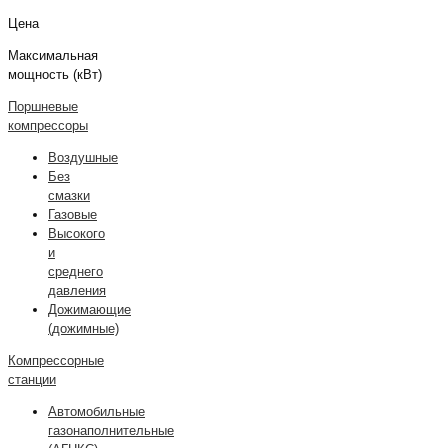
Цена
Максимальная
мощность (кВт)
Поршневые
компрессоры
Воздушные
Без
смазки
Газовые
Высокого
и
среднего
давления
Дожимающие
(дожимные)
Компрессорные
станции
Автомобильные
газонаполнительные