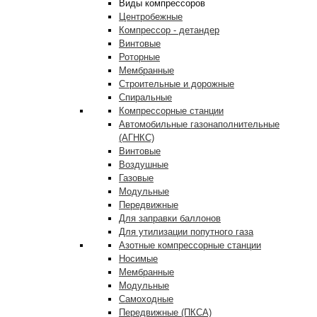
Виды компрессоров
Центробежные
Компрессор - детандер
Винтовые
Роторные
Мембранные
Строительные и дорожные
Спиральные
Компрессорные станции
Автомобильные газонаполнительные
(АГНКС)
Винтовые
Воздушные
Газовые
Модульные
Передвижные
Для заправки баллонов
Для утилизации попутного газа
Азотные компрессорные станции
Носимые
Мембранные
Модульные
Самоходные
Передвижные (ПКСА)