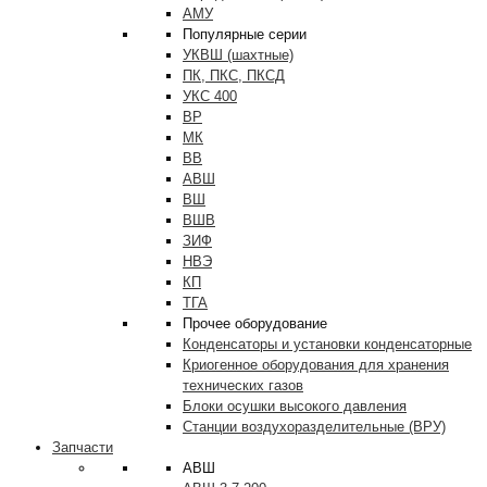
АМУ
Популярные серии
УКВШ (шахтные)
ПК, ПКС, ПКСД
УКС 400
ВР
МК
ВВ
АВШ
ВШ
ВШВ
ЗИФ
НВЭ
КП
ТГА
Прочее оборудование
Конденсаторы и установки конденсаторные
Криогенное оборудования для хранения
технических газов
Блоки осушки высокого давления
Станции воздухоразделительные (ВРУ)
Запчасти
АВШ