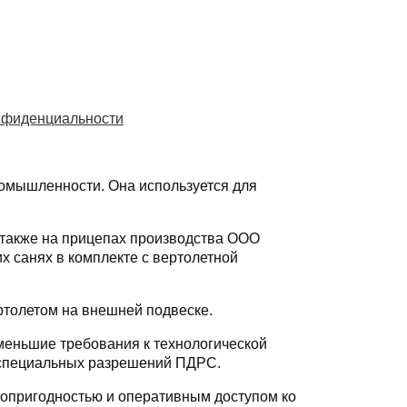
нфиденциальности
омышленности. Она используется для
 также на прицепах производства ООО
 санях в комплекте с вертолетной
ртолетом на внешней подвеске.
меньшие требования к технологической
я специальных разрешений ПДРС.
топригодностью и оперативным доступом ко