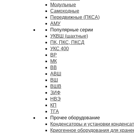
Модульные
Самоходные
Передвижные (ПКСА)
АМУ
Популярные серии
УКВШ (шахтные)
ПК, ПКС, ПКСД
УКС 400
ВР
МК
ВВ
АВШ
ВШ
ВШВ
ЗИФ
НВЭ
КП
ТГА
Прочее оборудование
Конденсаторы и установки конденса
Криогенное оборудования для хранен