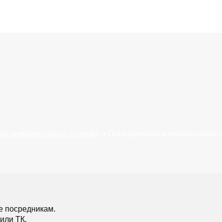
ая компрессорная станция
»
Передвижная компрессорная 
е посредникам.
или ТК.