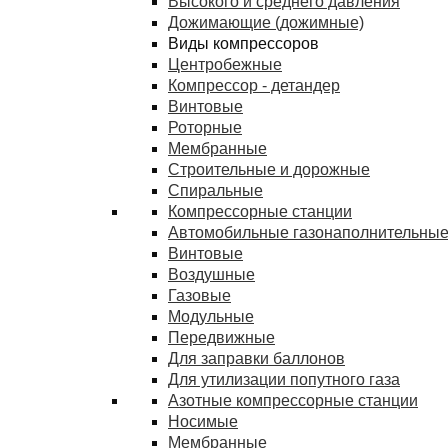
Высокого и среднего давления
Дожимающие (дожимные)
Виды компрессоров
Центробежные
Компрессор - детандер
Винтовые
Роторные
Мембранные
Строительные и дорожные
Спиральные
Компрессорные станции
Автомобильные газонаполнительные
Винтовые
Воздушные
Газовые
Модульные
Передвижные
Для заправки баллонов
Для утилизации попутного газа
Азотные компрессорные станции
Носимые
Мембранные