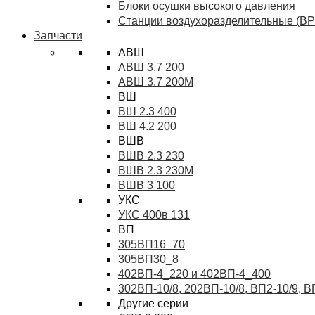
Блоки осушки высокого давления
Станции воздухоразделительные (ВР
Запчасти
АВШ
АВШ 3.7 200
АВШ 3.7 200М
ВШ
ВШ 2.3 400
ВШ 4.2 200
ВШВ
ВШВ 2.3 230
ВШВ 2.3 230М
ВШВ 3 100
УКС
УКС 400в 131
ВП
305ВП16_70
305ВП30_8
402ВП-4_220 и 402ВП-4_400
302ВП-10/8, 202ВП-10/8, ВП2-10/9, 
Другие серии