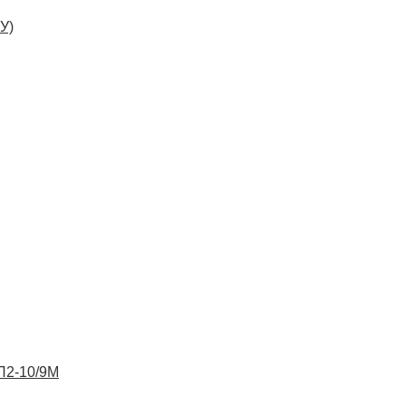
У)
ВП2-10/9М