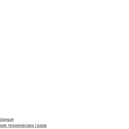
торные
ия технических газов