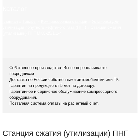
Каталог
Главная
»
Товары
»
Компрессорные станции
»
Установки для
утилизации попутного нефтяного газа (ПНГ)
»
Станция сжатия
(утилизации) ПНГ МКС-25/1,1-4
Собственное производство. Вы не переплачиваете
посредникам.
Доставка по России собственными автомобилями или ТК.
Гарантия на продукцию от 5 лет по договору.
Гарантийное и сервисное обслуживание компрессорного
оборудования.
Поэтапная система оплаты на расчетный счет.
Станция сжатия (утилизации) ПНГ