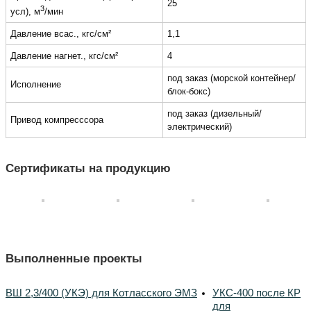
25
3
усл), м
/мин
Давление всас., кгс/см²
1,1
Давление нагнет., кгс/см²
4
под заказ (морской контейнер/
Исполнение
блок-бокс)
под заказ (дизельный/
Привод компресссора
электрический)
Сертификаты на продукцию
Выполненные проекты
ВШ 2,3/400 (УКЭ) для Котласского ЭМЗ
УКС-400 после КР
для