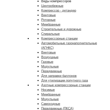
Виды компрессоров
Центробежные
Компрессор - детандер
Винтовые
Роторные
Мембранные
Строительные и дорожные
Спиральные
Компрессорные станции
Автомобильные газонаполнительные
(АГНКС)
Винтовые
Воздушные
Газовые
Модульные
Передвижные
Для заправки баллонов
Для утилизации попутного газа
Азотные компрессорные станции
Носимые
Мембранные
Модульные
Самоходные
Передвижные (ПКСА)