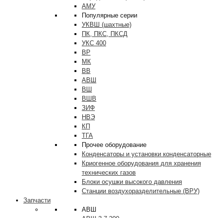
АМУ
Популярные серии
УКВШ (шахтные)
ПК, ПКС, ПКСД
УКС 400
ВР
МК
ВВ
АВШ
ВШ
ВШВ
ЗИФ
НВЭ
КП
ТГА
Прочее оборудование
Конденсаторы и установки конденсаторные
Криогенное оборудования для хранения
технических газов
Блоки осушки высокого давления
Станции воздухоразделительные (ВРУ)
Запчасти
АВШ